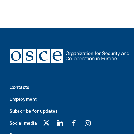
Footer
Contacts
Employment
Subscribe for updates
Social media
X
LinkedIn
Facebook
Instagram