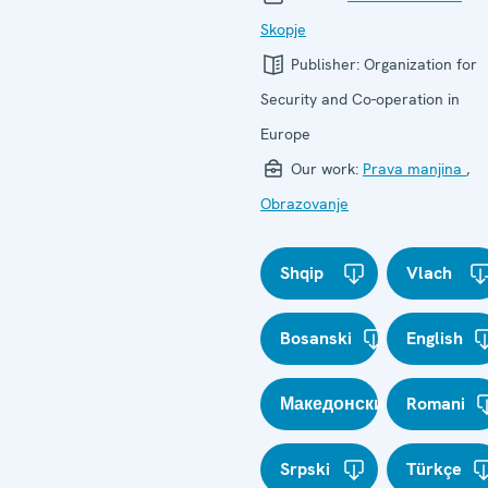
Skopje
Publisher:
Organization for
Security and Co-operation in
Europe
Our work:
Prava manjina
,
Obrazovanje
Shqip
Vlach
Bosanski
English
Македонски
Romani
Srpski
Türkçe