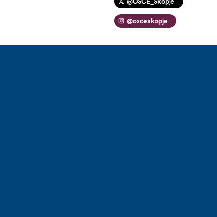
@OSCE_Skopje
@osceskopje