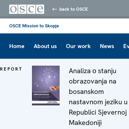
back to OSCE
OSCE Mission to Skopje
Home
About us
Our work
News
E
REPORT
Analiza о stanju
obrazovanja na
bosanskom
nastavnom jeziku u
Republici Sjevernoj
Makedoniji