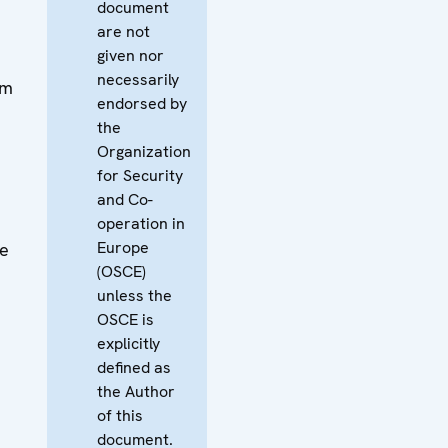
document
are not
given nor
necessarily
om
endorsed by
the
Organization
for Security
and Co-
operation in
Europe
se
(OSCE)
unless the
OSCE is
explicitly
defined as
the Author
of this
document.