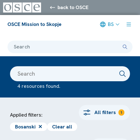
back to OSCE
OSCE Mission to Skopje
BS
Search
4 resources found.
All filters
1
Applied filters:
Bosanski
✕
Clear all