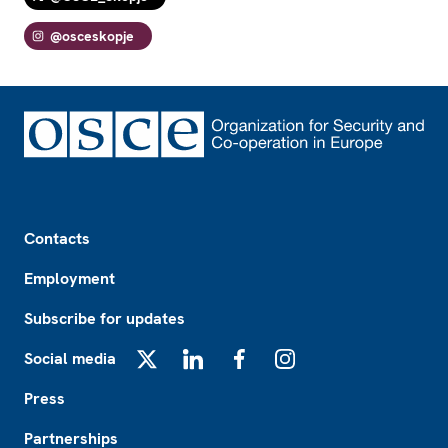
@osceskopje
Footer
Contacts
Employment
Subscribe for updates
Social media
X
LinkedIn
Facebook
Instagram
Press
Partnerships