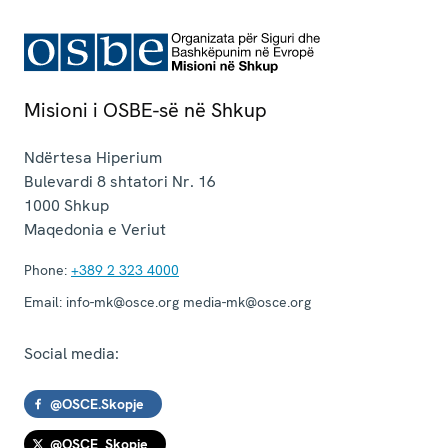
Misioni i OSBE-së në Shkup
Ndërtesa Hiperium
Bulevardi 8 shtatori Nr. 16
1000
Shkup
Maqedonia e Veriut
Phone:
+389 2 323 4000
Email:
info-mk@osce.org media-mk@osce.org
Social media:
@OSCE.Skopje
@OSCE_Skopje