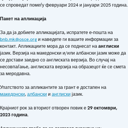
се спроведат помеѓу февруари 2024 и јануари 2025 година.
Пакет на апликација
За да ја добиете апликацијата, испратете е-пошта на
bnb.mk@osce.org
и наведете ги вашите информации за
контакт. Апликациите мора да се поднесат на
англиски
јазик. Верзија на македонски и/или албански јазик може да
се достави заедно со англиската верзија. Во случај на
несовпаѓање, англиската верзија на образецот ќе се смета
за меродавна.
Упатството за апликантите за грант е достапен на
македонски
,
албански
и
англиски
јазик.
Крајниот рок за вториот отворен повик е
29
октомври,
2023 година
.