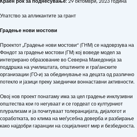
Краен рок за поднесување:
29 октомври, 2023 година
Упатство за апликантите за грант
Градење нови мостови
Проектот „Градење нови мостови“ (ГНМ) се надоврзува на
Фондот за градење мостови (ГМ) кој воведе модел за
интегрирано образование во Северна Македонија за
поддршка на училиштата, општините и граѓанските
организации (ГО-и) за обединување на децата од различно
потекло и јазици преку заеднички воннаставни активности.
Овој нов проект понатаму има за цел градење инклузивни
општества кои го негуваат и се гордеат со културниот
плурализам и ја почитуваат толеранцијата, дијалогот и
соработката, во клима на меѓусебна доверба и разбирање
како најдобри гаранции на социјалниот мир и безбедноста.