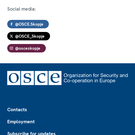
Social media:
@OSCE.Skopje
@OSCE_Skopje
@osceskopje
Footer
Contacts
Employment
Subscribe for updates