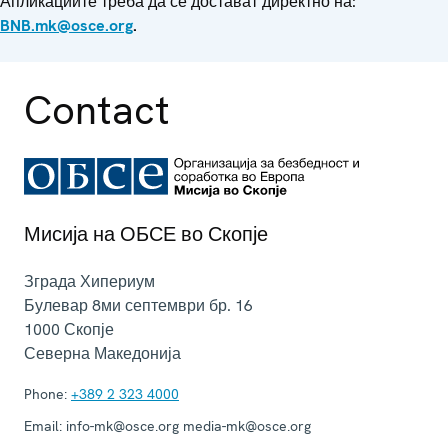
Апликациите треба да се достават директно на:
BNB
.mk
@osce
.org
.
Contact
Мисија на ОБСЕ во Скопје
Зграда Хипериум
Булевар 8ми септември бр. 16
1000
Скопје
Северна Македонија
Phone:
+389 2 323 4000
Email:
info-mk@osce.org media-mk@osce.org