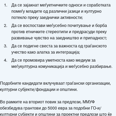
Да се зајакнат меѓуетничките односи и соработката
помеѓу младите од различни јазици и културно
потекло преку заеднички активности;
Да се воспостави меѓусебно почитување и борба
против етничките стереотипи и предрасуди преку
развивање чувство на заедништво и припадност;
Да се подигне свеста за важноста од граѓанското
учество како алатка за интеграција;
Да се промовира уметноста како медиум за
меѓукултурна комуникација и меѓусебно разбирање.
Подобните кандидати вклучуваат граѓански организации,
културни субјекти/фондации и општини.
Во рамките на вториот повик за предлози, ММУФ
обезбедува грантови до 5000 евра за подобни ГО-и/
културни субјекти и општини за проектни предлози што ќе