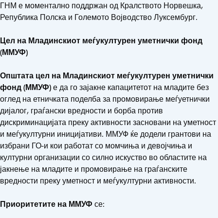
ГНМ е моментално поддржан од Кралството Норвешка,
Република Полска и Големото Војводство Луксембург.
Цел на Младинскиот меѓукултурен уметнички фонд
(ММУФ)
Општата цел на Младинскиот меѓукултурен уметнички
фонд (ММУФ)
е да го зајакне капацитетот на младите без
оглед на етничката поделба за промовирање меѓуетнички
дијалог, граѓански вредности и борба против
дискриминацијата преку активности засновани на уметност
и меѓукултурни иницијативи. ММУФ ќе додели грантови на
избрани ГО-и кои работат со момчиња и девојчиња и
културни организации со силно искуство во областите на
јакнење на младите и промовирање на граѓанските
вредности преку уметност и меѓукултурни активности.
Приоритетите на ММУФ
се: