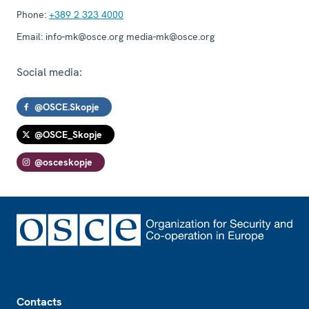
Phone:
+389 2 323 4000
Email:
info-mk@osce.org media-mk@osce.org
Social media:
@OSCE.Skopje
@OSCE_Skopje
@osceskopje
Footer
Contacts