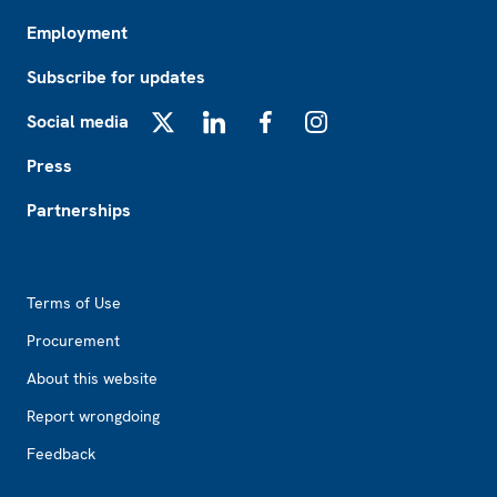
Employment
Subscribe for updates
Social media
X
LinkedIn
Facebook
Instagram
Press
Partnerships
Footer2
Terms of Use
Procurement
About this website
Report wrongdoing
Feedback