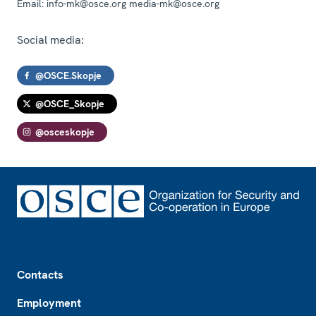
Email:
info-mk@osce.org media-mk@osce.org
Social media:
@OSCE.Skopje
@OSCE_Skopje
@osceskopje
Footer
Contacts
Employment