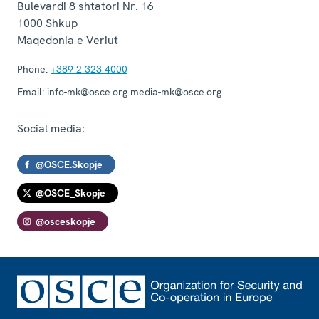
Bulevardi 8 shtatori Nr. 16
1000
Shkup
Maqedonia e Veriut
Phone:
+389 2 323 4000
Email:
info-mk@osce.org media-mk@osce.org
Social media:
@OSCE.Skopje
@OSCE_Skopje
@osceskopje