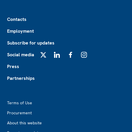
Footer
Contacts
Employment
Subscribe for updates
Social media
X
LinkedIn
Facebook
Instagram
Press
Partnerships
Footer2
Terms of Use
Procurement
About this website