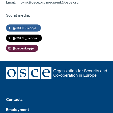
Email:
info-mk@osce.org media-mk@osce.org
Social media:
@OSCE.Skopje
@OSCE_Skopje
@osceskopje
Footer
Contacts
Employment