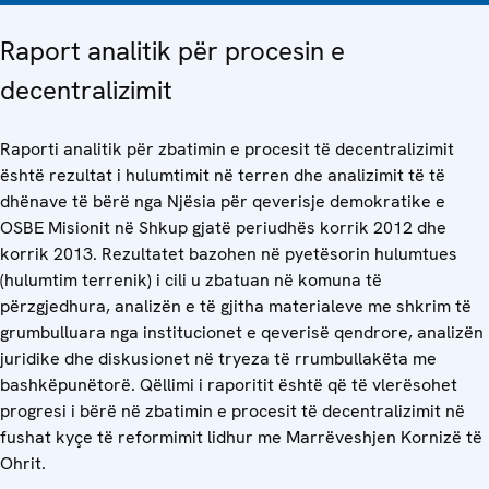
Raport analitik për procesin e
decentralizimit
Raporti analitik për zbatimin e procesit të decentralizimit
është rezultat i hulumtimit në terren dhe analizimit të të
dhënave të bërë nga Njësia për qeverisje demokratike e
OSBE Misionit në Shkup gjatë periudhës korrik 2012 dhe
korrik 2013. Rezultatet bazohen në pyetësorin hulumtues
(hulumtim terrenik) i cili u zbatuan në komuna të
përzgjedhura, analizën e të gjitha materialeve me shkrim të
grumbulluara nga institucionet e qeverisë qendrore, analizën
juridike dhe diskusionet në tryeza të rrumbullakëta me
bashkëpunëtorë. Qëllimi i raporitit është që të vlerësohet
progresi i bërë në zbatimin e procesit të decentralizimit në
fushat kyçe të reformimit lidhur me Marrëveshjen Kornizë të
Ohrit.