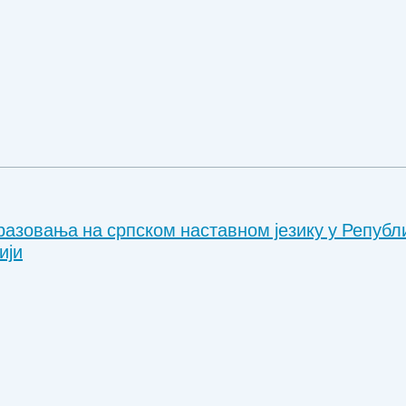
разовања на српском наставном језику у Републ
ији