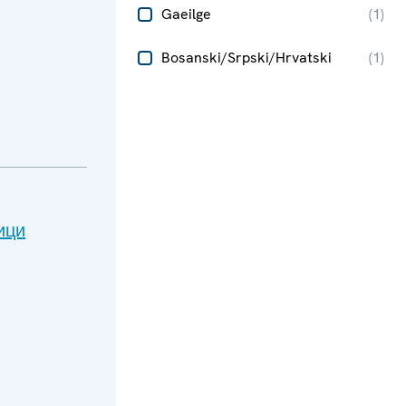
Gaeilge
(
1
)
Bosanski/Srpski/Hrvatski
(
1
)
ици