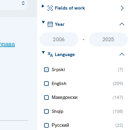
Fields of work
Year
-
права
Language
Srpski
(
7
)
English
(
209
)
Македонски
(
147
)
Shqip
(
108
)
Русский
(
22
)