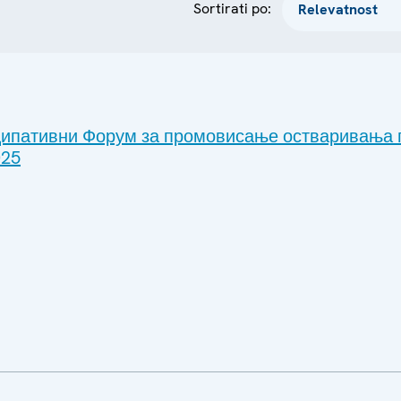
Sortirati po:
иципативни Форум за промовисање остваривања 
025