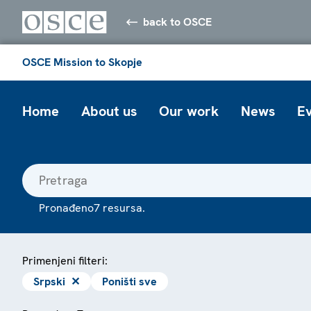
back to OSCE
OSCE Mission to Skopje
Home
About us
Our work
News
E
Pronađeno7 resursa.
Primenjeni filteri:
Srpski
✕
Poništi sve