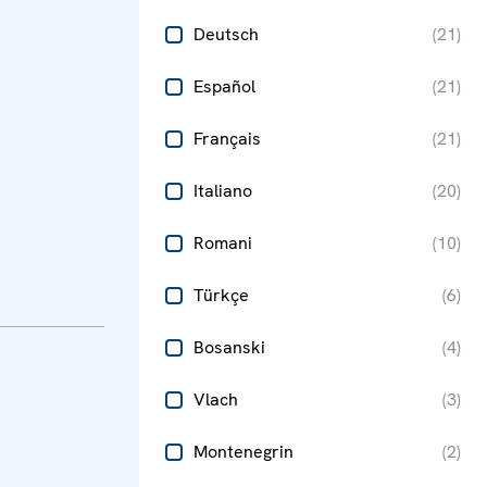
Deutsch
(
21
)
Español
(
21
)
Français
(
21
)
Italiano
(
20
)
Romani
(
10
)
Türkçe
(
6
)
Bosanski
(
4
)
Vlach
(
3
)
Montenegrin
(
2
)