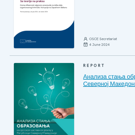
OSCE Secretariat
4 June 2024
REPORT
Анализа стања об
Северној Македон