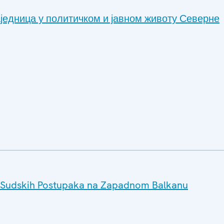
једница у политичком и јавном животу Северне
ju Sudskih Postupaka na Zapadnom Balkanu