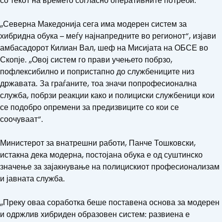
со текот на времето согласно оперативните потреби.
„Северна Македонија сега има модерен систем за
хибридна обука – меѓу најнапредните во регионот“, изјави
амбасадорот Килиан Вал, шеф на Мисијата на ОБСЕ во
Скопје. „Овој систем го прави учењето побрзо,
пофлексибилно и попристапно до службениците низ
државата. За граѓаните, тоа значи попрофесионална
служба, побрзи реакции како и полициски службеници кои
се подобро опремени за предизвиците со кои се
соочуваат“.
Министерот за внатрешни работи, Панче Тошковски,
истакна дека модерна, постојана обука е од суштинско
значење за зајакнување на полицискиот професионализам
и јавната служба.
„Преку оваа соработка беше поставена основа за модерен
и одржлив хибриден образовен систем: развиена е