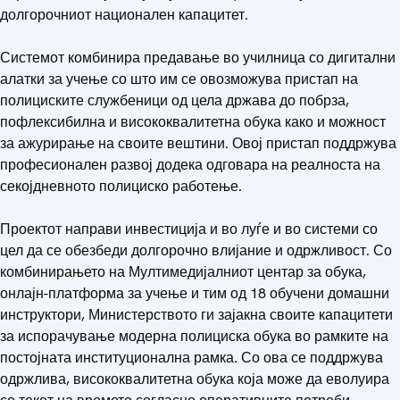
долгорочниот национален капацитет.
Системот комбинира предавање во училница со дигитални
алатки за учење со што им се овозможува пристап на
полициските службеници од цела држава до побрза,
пофлексибилна и висококвалитетна обука како и можност
за ажурирање на своите вештини. Овој пристап поддржува
професионален развој додека одговара на реалноста на
секојдневното полициско работење.
Проектот направи инвестиција и во луѓе и во системи со
цел да се обезбеди долгорочно влијание и одржливост. Со
комбинирањето на Мултимедијалниот центар за обука,
онлајн-платформа за учење и тим од 18 обучени домашни
инструктори, Министерството ги зајакна своите капацитети
за испорачување модерна полициска обука во рамките на
постојната институционална рамка. Со ова се поддржува
одржлива, висококвалитетна обука која може да еволуира