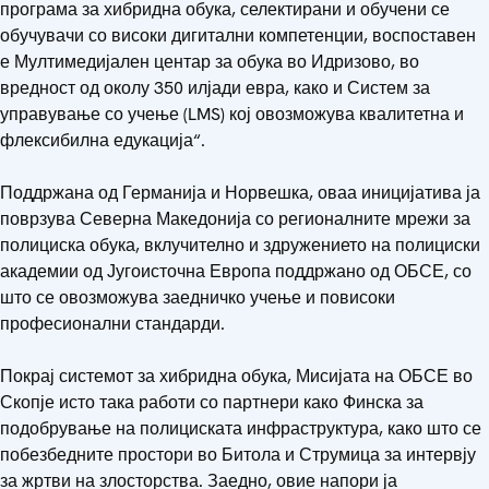
програма за хибридна обука, селектирани и обучени се
обучувачи со високи дигитални компетенции, воспоставен
е Мултимедијален центар за обука во Идризово, во
вредност од околу 350 илјади евра, како и Систем за
управување со учење (LMS) кој овозможува квалитетна и
флексибилна едукација“.
Поддржана од Германија и Норвешка, оваа иницијатива ја
поврзува Северна Македонија со регионалните мрежи за
полициска обука, вклучително и здружението на полициски
академии од Југоисточна Европа поддржано од ОБСЕ, со
што се овозможува заедничко учење и повисоки
професионални стандарди.
Покрај системот за хибридна обука, Мисијата на ОБСЕ во
Скопје исто така работи со партнери како Финска за
подобрување на полициската инфраструктура, како што се
побезбедните простори во Битола и Струмица за интервју
за жртви на злосторства. Заедно, овие напори ја