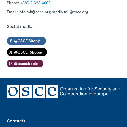
Phone:
+389 2 323 4000
Email:
info-mk@osce.org media-mk@osce.org
Social media:
@OSCE.Skopje
@OSCE_Skopje
@osceskopje
Footer
Contacts