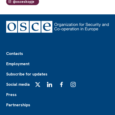
@osceskopje
Footer
Contacts
Employment
Subscribe for updates
Social media
X
LinkedIn
Facebook
Instagram
Press
Partnerships