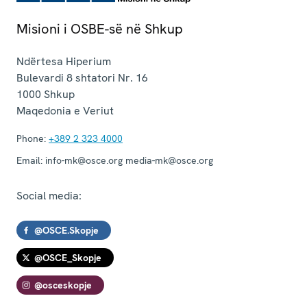
Misioni i OSBE-së në Shkup
Ndërtesa Hiperium
Bulevardi 8 shtatori Nr. 16
1000
Shkup
Maqedonia e Veriut
Phone:
+389 2 323 4000
Email:
info-mk@osce.org media-mk@osce.org
Social media:
@OSCE.Skopje
@OSCE_Skopje
@osceskopje