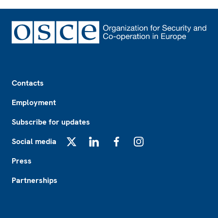
Footer
Contacts
Employment
Subscribe for updates
Social media
X
LinkedIn
Facebook
Instagram
Press
Partnerships
Footer2