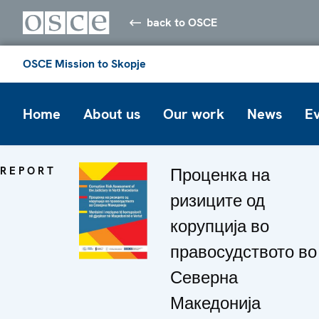
back to OSCE
OSCE Mission to Skopje
Home
About us
Our work
News
E
REPORT
Проценка на
ризиците од
корупција во
правосудството во
Северна
Македонија