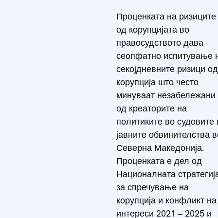
Проценката на ризиците
од корупцијата во
правосудството дава
сеопфатно испитување 
секојдневните ризици од
корупција што често
минуваат незабележани
од креаторите на
политиките во судовите 
јавните обвинителства в
Северна Македонија.
Проценката е дел од
Националната стратегиј
за спречување на
корупција и конфликт на
интереси 2021 – 2025 и