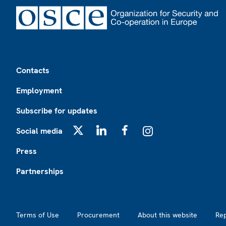
Footer
Contacts
Employment
Subscribe for updates
Social media
X
LinkedIn
Facebook
Instagram
Press
Partnerships
Footer2
Terms of Use
Procurement
About this website
Re