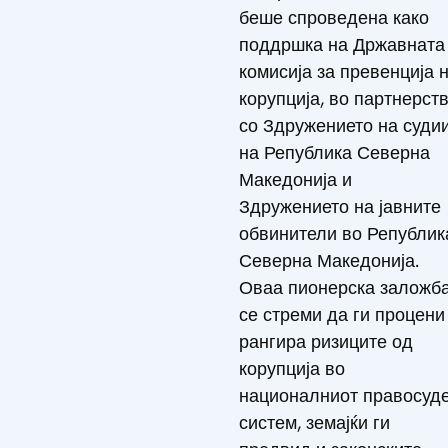
беше спроведена како
поддршка на Државната
комисија за превенција 
корупција, во партнерст
со Здружението на суди
на Република Северна
Македонија и
Здружението на јавните
обвинители во Републик
Северна Македонија.
Оваа пионерска заложб
се стреми да ги процени
рангира ризиците од
корупција во
националниот правосуд
систем, земајќи ги