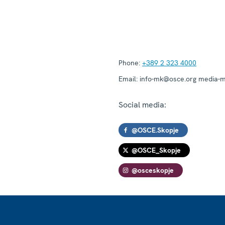
Phone:
+389 2 323 4000
Email:
info-mk@osce.org media-
Social media:
@OSCE.Skopje
@OSCE_Skopje
@osceskopje