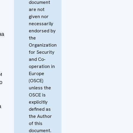
document
are not
given nor
necessarily
endorsed by
на
the
Organization
for Security
and Co-
operation in
Europe
и
(OSCE)
о
unless the
OSCE is
explicitly
а
defined as
the Author
of this
document.