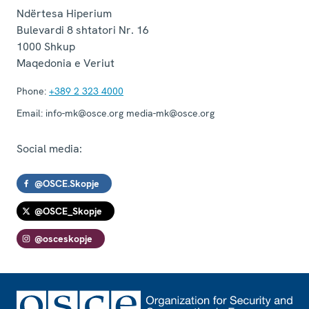
Ndërtesa Hiperium
Bulevardi 8 shtatori Nr. 16
1000
Shkup
Maqedonia e Veriut
Phone:
+389 2 323 4000
Email:
info-mk@osce.org media-mk@osce.org
Social media:
@OSCE.Skopje
@OSCE_Skopje
@osceskopje