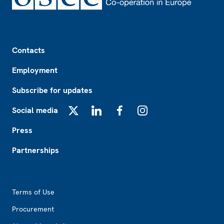
Footer
Contacts
Employment
Subscribe for updates
Social media
X
LinkedIn
Facebook
Instagram
Press
Partnerships
Footer2
Terms of Use
Procurement