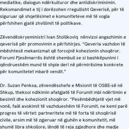
mediatike, dialogun ndërkulturor dhe antidiskriminimin.
Rekomandimet e tij i dorëzohen rregullisht Qeverisë, për të
siguruar që shqetësimet e komuniteteve më të vogla
përfshihen gjatë zhvillimit të politikave.
Zëvendëskryeministri Ivan Stoillkoviq nënvizoi angazhimin e
qeverisë për promovimin e përfshirjes. “Qeveria vazhdon të
mbështesë mekanizmat që forcojnë kohezionin shoqëror.
Forumi Pjesëmarrës është shembull se si bashkëpunimi i
qëndrueshëm mund të shpie deri në përmirësime konkrete
për komunitetet mbarë vendit.”
Dr. Suzan Penksa, zëvendësshefe e Misionit të OSBE-së në
Shkup, theksoi ndikimin afatgjatë të Forumit mbi ndërtimin e
besimit dhe kohezionit shoqëror. “Pesëmbëdhjetë vjet më
vonë, falë avokimit të vazhdueshëm të Forumit, ne kemi parë
progres të vërtet: partneritete më të forta të shoqërisë
civile, arsim më të zgjeruar në gjuhën e komunitetit, më
shumë libra shkollore, lëndë të reja zgjedhore dhe madje