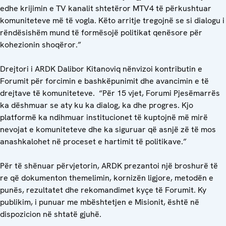
edhe krijimin e TV kanalit shtetëror MTV4 të përkushtuar
komuniteteve më të vogla. Këto arritje tregojnë se si dialogu i
rëndësishëm mund të formësojë politikat qenësore për
kohezionin shoqëror.”
Drejtori i ARDK Dalibor Kitanoviq nënvizoi kontributin e
Forumit për forcimin e bashkëpunimit dhe avancimin e të
drejtave të komuniteteve. “Për 15 vjet, Forumi Pjesëmarrës
ka dëshmuar se aty ku ka dialog, ka dhe progres. Kjo
platformë ka ndihmuar institucionet të kuptojnë më mirë
nevojat e komuniteteve dhe ka siguruar që asnjë zë të mos
anashkalohet në proceset e hartimit të politikave.”
Për të shënuar përvjetorin, ARDK prezantoi një broshurë të
re që dokumenton themelimin, kornizën ligjore, metodën e
punës, rezultatet dhe rekomandimet kyçe të Forumit. Ky
publikim, i punuar me mbështetjen e Misionit, është në
dispozicion në shtatë gjuhë.