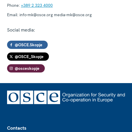
Phone:
+389 2 323 4000
Email:
info-mk@osce.org media-mk@osce.org
Social media:
@OSCE.Skopje
@OSCE_Skopje
@osceskopje
Footer
Contacts