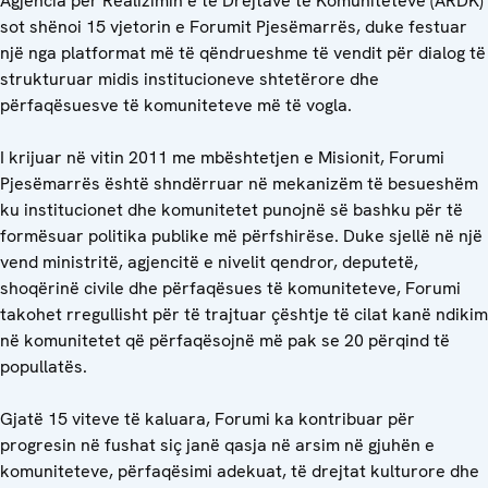
Agjencia për Realizimin e të Drejtave të Komuniteteve (ARDK)
sot shënoi 15 vjetorin e Forumit Pjesëmarrës, duke festuar
një nga platformat më të qëndrueshme të vendit për dialog të
strukturuar midis institucioneve shtetërore dhe
përfaqësuesve të komuniteteve më të vogla.
I krijuar në vitin 2011 me mbështetjen e Misionit, Forumi
Pjesëmarrës është shndërruar në mekanizëm të besueshëm
ku institucionet dhe komunitetet punojnë së bashku për të
formësuar politika publike më përfshirëse. Duke sjellë në një
vend ministritë, agjencitë e nivelit qendror, deputetë,
shoqërinë civile dhe përfaqësues të komuniteteve, Forumi
takohet rregullisht për të trajtuar çështje të cilat kanë ndikim
në komunitetet që përfaqësojnë më pak se 20 përqind të
popullatës.
Gjatë 15 viteve të kaluara, Forumi ka kontribuar për
progresin në fushat siç janë qasja në arsim në gjuhën e
komuniteteve, përfaqësimi adekuat, të drejtat kulturore dhe